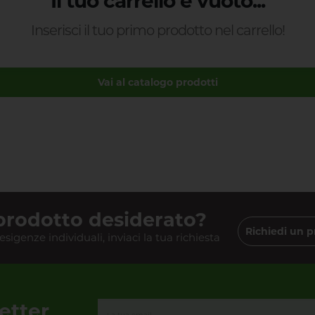
Il tuo carrello è vuoto...
Inserisci il tuo primo prodotto nel carrello!
Vai al catalogo prodotti
 prodotto desiderato?
Richiedi un p
 esigenze individuali, inviaci la tua richiesta
letter