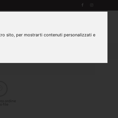
0
Login
Registrazione
Carrello
ro sito, per mostrarti contenuti personalizzati e
STENZA
o ordine
o file