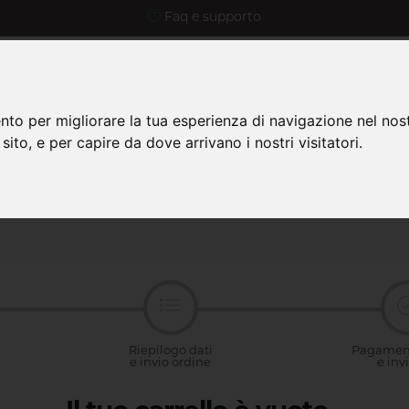
Faq e supporto
nto per migliorare la tua esperienza di navigazione nel nost
 sito, e per capire da dove arrivano i nostri visitatori.
ome
Prodotti
Promo
ASSI
Riepilogo dati
Pagament
e invio ordine
e invi