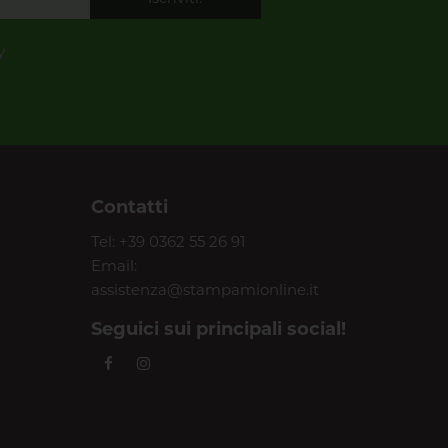
y
Contatti
Tel:
+39 0362 55 26 91
Email:
assistenza@stampamionline.it
Seguici sui principali social!