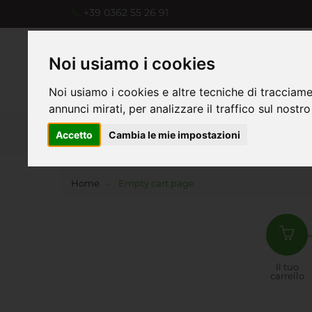
+39 0362 55 26 91
Noi usiamo i cookies
Noi usiamo i cookies e altre tecniche di tracciame
annunci mirati, per analizzare il traffico sul nostro
H
Accetto
Cambia le mie impostazioni
Home
Empty cart page
Il tuo
carrello