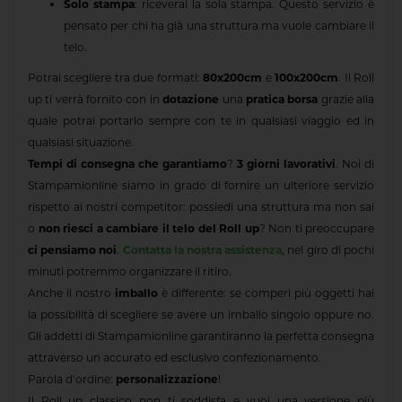
Solo stampa
: riceverai la sola stampa. Questo servizio è
pensato per chi ha già una struttura ma vuole cambiare il
telo.
Potrai scegliere tra due formati:
80x200cm
e
100x200cm
. Il Roll
up ti verrà fornito con in
dotazione
una
pratica borsa
grazie alla
quale potrai portarlo sempre con te in qualsiasi viaggio ed in
qualsiasi situazione.
Tempi di consegna che garantiamo
?
3 giorni lavorativi
. Noi di
Stampamionline siamo in grado di fornire un ulteriore servizio
rispetto ai nostri competitor: possiedi una struttura ma non sai
o
non riesci a cambiare il telo del Roll up
? Non ti preoccupare
ci pensiamo noi
.
Contatta la nostra assistenza
, nel giro di pochi
minuti potremmo organizzare il ritiro.
Anche il nostro
imballo
è differente: se comperi più oggetti hai
la possibilità di scegliere se avere un imballo singolo oppure no.
Gli addetti di Stampamionline garantiranno la perfetta consegna
attraverso un accurato ed esclusivo confezionamento.
Parola d’ordine:
personalizzazione
!
Il Roll up classico non ti soddisfa e vuoi una versione più