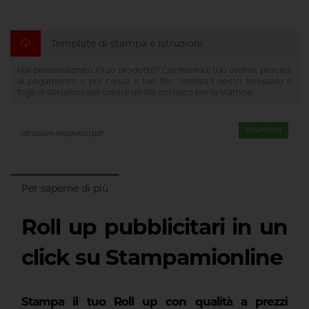
Template di stampa e istruzioni
Hai personalizzato il tuo prodotto? Conferma il tuo ordine, procedi
al pagamento e poi carica il tuo file. Utilizza i nostri template e
fogli di istruzioni per creare un file corretto per la stampa.
Download
istruzuini-espositori.pdf
Per saperne di più
Roll up pubblicitari in un
click su Stampamionline
Stampa il tuo Roll up con qualità a prezzi