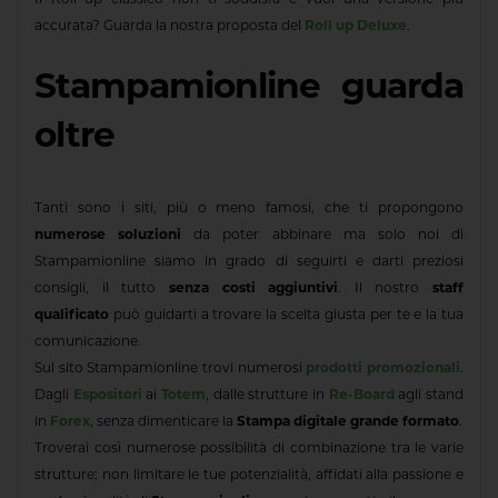
accurata? Guarda la nostra proposta del
Roll up Deluxe
.
Stampamionline guarda
oltre
Tanti sono i siti, più o meno famosi, che ti propongono
numerose soluzioni
da poter abbinare ma solo noi di
Stampamionline siamo in grado di seguirti e darti preziosi
consigli, il tutto
senza costi aggiuntivi
. Il nostro
staff
qualificato
può guidarti a trovare la scelta giusta per te e la tua
comunicazione.
Sul sito Stampamionline trovi numerosi
prodotti promozionali
.
Dagli
Espositori
ai
Totem
, dalle strutture in
Re-Board
agli stand
in
Forex
, senza dimenticare la
Stampa digitale grande formato
.
Troverai così numerose possibilità di combinazione tra le varie
strutture; non limitare le tue potenzialità, affidati alla passione e