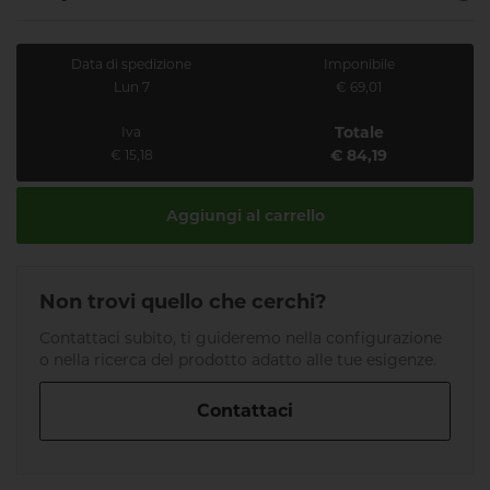
Data di spedizione
Imponibile
Lun 7
€ 69,01
Totale
Iva
€ 84,19
€ 15,18
Aggiungi al carrello
Non trovi quello che cerchi?
Contattaci subito, ti guideremo nella configurazione
o nella ricerca del prodotto adatto alle tue esigenze.
Contattaci