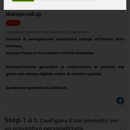
Stampa roll up
Promo
Espositore con struttura in alluminio, per interni.
Sistema di avvolgimento automatico stampa all’interno della
struttura.
Stampa fissata al meccanismo tramite biadesivo.
Stampaminoline garantisce la realizzazione di prodotti top
grazie alla stampa digitale online di altissima qualità.
Spedizione garantita in 24/48 ore.
Step 1
di 3. Configura il tuo prodotto per
un preventivo personalizzato