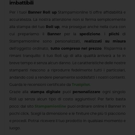
imbattibili
Per i tuoi
Banner Roll up
Stampamionline ti offre affidabilità e
accuratezza. La nostra attenzione non si ferma semplicemente
alla stampa del tuo
Roll up
, ma prosegue anche nella cura con
cui prepariamo il
Banner
per la
spedizione
. I
plichi
di
Stampamionline sono personalizzati,
realizzati su misura
dell’oggetto ordinato,
tutto compreso nel prezzo
. Risparmia e
rimani tranquillo: il tuo Roll up di alta qualità arriverà a te in
breve tempo e senza alcun danno. Le caratteristiche delle nostre
stampanti riescono a riprodurre fedelmente tutti i particolari,
andando così a rendere pienamente soddisfatti i nostri contenti.
Guarda le recensioni certificate da
Trustpilot
.
Grazie alla
stampa digitale
puoi
personalizzare
ogni singolo
Roll up senza alcun tipo di costo aggiuntivo! Per farlo basta
poco: dal sito
Stampamionline
puoi ordinare online il Banner in
pochi click. Scegli la dimensione e le finiture che più ti piacciono
e procedi. Potrai ricevere il tuo prodotto in qualsiasi momento e
luogo.