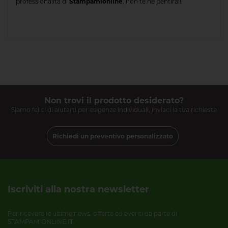
professionalità di
Stampamionline
, non te ne pentirai!
Non trovi il prodotto desiderato?
Siamo felici di aiutarti per esigenze individuali, inviaci la tua richiesta
Richiedi un preventivo personalizzato
Iscriviti alla nostra newsletter
Per ricevere le ultime news, offerte ed eventi da parte di
STAMPAMIONLINE.IT.