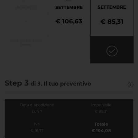
SETTEMBRE
AGOSTO
SETTEMBRE
-
€ 106,63
€ 85,31
Invio dei file
entro
le ore
Step 3
di 3. Il tuo preventivo
Data di spedizione
Imponibile
Lun 7
€ 85,31
Totale
Iva
€ 104,08
€ 18,77