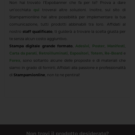
Non hai trovato l’Expobanner che fa per te? Prova a dare
un’occhiata
qui
troverai altre soluzioni. Inoltre, sul sito di
Stampamionline hai altre possibilità per implementare la tua
comunicazione, tutti prodotti abbinabili tra loro. Affidati al
nostro
staff qualificato
, ti guiderà a trovare la scelta giusta per
te senza alcun costo aggiuntivo.
Stampa digitale grande formato
,
Adesivi
,
Poster
,
Manifesti
,
Carta da parati
,
Retroilluminati
,
Espositori
,
Totem
,
Re-Board
e
Forex
, sono soltanto alcune delle proposte e di materiali che
siamo in grado di fornirti. Affidati alla passione e professionalità
di
Stampamionline
, non te ne pentirai!
Non trovi il prodotto desiderato?