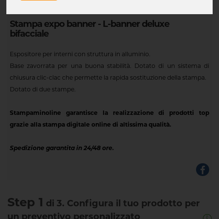
Stampa expo banner - L-banner deluxe
bifacciale
Espositore per interni con struttura in alluminio.
Base zavorrata per una buona stabilità. Dotato di un sistema di
chiusura clic-clac che permette la rapida sostituzione della stampa.
Dotato di due stampe.
Stampaminoline garantisce la realizzazione di prodotti top
grazie alla stampa digitale online di altissima qualità.
Spedizione garantita in 24/48 ore.
Step 1
di 3. Configura il tuo prodotto per
un preventivo personalizzato