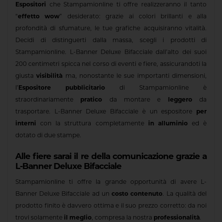
Espositori
che Stampamionline ti offre realizzeranno il tanto
“
effetto wow
” desiderato: grazie ai colori brillanti e alla
profondità di sfumature, le tue grafiche acquisiranno vitalità.
Decidi di distinguerti dalla massa, scegli i prodotti di
Stampamionline. L-Banner Deluxe Bifacciale dall’alto dei suoi
200 centimetri spicca nel corso di eventi e fiere, assicurandoti la
giusta
visibilità
ma, nonostante le sue importanti dimensioni,
l’
Espositore pubblicitario
di Stampamionline è
straordinariamente
pratico
da montare e
leggero
da
trasportare. L-Banner Deluxe Bifacciale è un espositore
per
interni
con la struttura completamente
in alluminio
ed è
dotato di due stampe.
Alle fiere sarai il re della comunicazione grazie a
L-Banner Deluxe Bifacciale
Stampamionline ti offre la grande opportunità di avere L-
Banner Deluxe Bifacciale ad un
costo contenuto
. La qualità del
prodotto finito è davvero ottima e il suo prezzo corretto: da noi
trovi solamente
il meglio
, compresa la nostra
professionalità
.