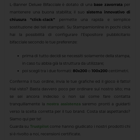
L-Banner Deluxe Bifacciale è dotato di una
base zavorrata
per
mantenere una buona stabilita; il suo
sistema innovativo di
chiusura “click-clack”
permette una rapida e semplice
sostituzione dei teli stampati. Su Stampamionline in pochi click
hai la possibilità di configurare l’Espositore pubblicitario
bifacciale secondo le tue preferenze:
prima di tutto decidi se necessiti solamente della stampa,
in caso tu abbia già la struttura da utilizzare;
poi scegli tra i due formati:
80x200
o
100x200
centimetri.
Conferma il tuo ordine, invia le tue grafiche ed il gioco è fatto!
Hai visto? Basta davvero poco per ordinare sul nostro sito; ma
se sei ancora indeciso o non sai come fare contatta
tranquillamente la
nostra assistenza
saremo pronti a guidarti
verso la scelta corretta per il tuo brand. Costa stai aspettando?
Siamo qui per te!
Guarda su
Trustpilot
come hanno giudicato i nostri prodotti chi
si è rivolto a noi, recensioni certificate.