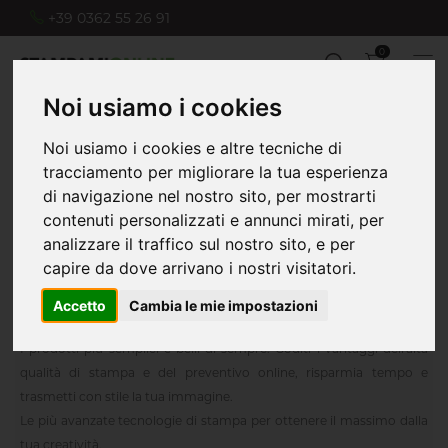
+39 0362 55 26 91
0
Noi usiamo i cookies
Noi usiamo i cookies e altre tecniche di
Home
Piccolo Formato
Carta intestata
tracciamento per migliorare la tua esperienza
di navigazione nel nostro sito, per mostrarti
contenuti personalizzati e annunci mirati, per
analizzare il traffico sul nostro sito, e per
capire da dove arrivano i nostri visitatori.
Accetto
Cambia le mie impostazioni
I prodotti più semplici e belli di sempre. Goditi i vantaggi dell'alta
qualità di stampa e del preventivo online, risparmia tempo e
trasmetti con stile la tua immagine.
Le più avanzate tecnologie di stampa per ottenere il massimo dalla
tua creatività.