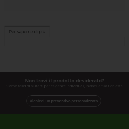
Per saperne di più
Non trovi il prodotto desiderato?
Siamo felici di aiutarti per esigenze individuali, inviaci la tua richiesta
Richiedi un preventivo personalizzato