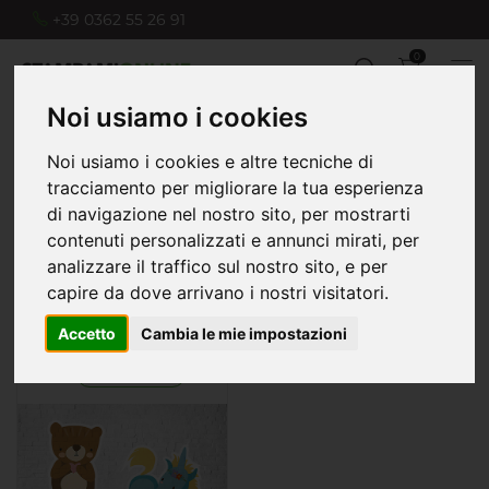
+39 0362 55 26 91
0
Noi usiamo i cookies
Noi usiamo i cookies e altre tecniche di
Home
PVC Adesivi
Adesivi per pareti
tracciamento per migliorare la tua esperienza
di navigazione nel nostro sito, per mostrarti
contenuti personalizzati e annunci mirati, per
analizzare il traffico sul nostro sito, e per
capire da dove arrivano i nostri visitatori.
Adesivi per pareti
Accetto
Cambia le mie impostazioni
6,90
a partire da €
Vai al prodotto