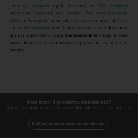
contenuti.
Supporti rigidi
,
Striscioni in PVC
,
Striscioni
Microforati
,
Manifesti
,
PVC Adesivi
,
Film retroilluminabili
,
Totem
, e
Fotoquadri
: sono solo alcune delle soluzioni che trovi
sul sito di
Stampamionline
. Ti offriamo la possibilità di decorare
qualsiasi superficie tu voglia.
Stampamionline
ti seguirà passo
passo, affidati alla nostra passione e professionalità, non te ne
pentirai!
Non trovi il prodotto desiderato?
Siamo felici di aiutarti per esigenze individuali, inviaci la tua richiesta
Richiedi un preventivo personalizzato