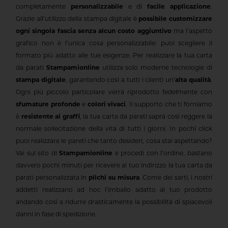
completamente
personalizzabile
e di
facile applicazione
.
Grazie all’utilizzo della stampa digitale è
possibile customizzare
ogni singola fascia senza alcun costo aggiuntivo
ma l’aspetto
grafico non è l’unica cosa personalizzabile: puoi scegliere il
formato più adatto alle tue esigenze. Per realizzare la tua carta
da parati
Stampamionline
utilizza solo moderne tecnologie di
stampa digitale
, garantendo così a tutti i clienti un’
alta qualità
.
Ogni più piccolo particolare verrà riprodotto fedelmente con
sfumature profonde
e
colori vivaci
. Il supporto che ti forniamo
è
resistente ai graffi
, la tua carta da parati saprà così reggere la
normale sollecitazione della vita di tutti i giorni. In pochi click
puoi realizzare le pareti che tanto desideri, cosa stai aspettando?
Vai sul sito di
Stampamionline
e procedi con l’ordine, bastano
davvero pochi minuti per ricevere al tuo indirizzo la tua carta da
parati personalizzata in
plichi su misura
. Come dei sarti, i nostri
addetti realizzano ad hoc l’imballo adatto al tuo prodotto
andando così a ridurre drasticamente la possibilità di spiacevoli
danni in fase di spedizione.