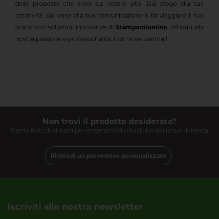
delle proposte che trovi sul nostro sito. Dai sfogo alla tua
creatività, dai voce alla tua comunicazione e fai viaggiare il tuo
brand con soluzioni innovative di
Stampamionline
. Affidati alla
nostra passione e professionalità, non te ne pentirai!
Non trovi il prodotto desiderato?
Siamo felici di aiutarti per esigenze individuali, inviaci la tua richiesta
Richiedi un preventivo personalizzato
Iscriviti alla nostra newsletter