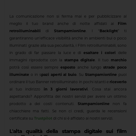
La comunicazione non si ferma mai e per pubblicizzare al
meglio il tuo brand anche di notte affidati ai
Film
retroilluminabili
di
Stampamionline
. I “
Backlight
” ti
garantiranno un’efficace visibilità anche in ambienti bui o poco
illuminati: grazie alla sua peculiarità, i Film retroilluminabili, sono
in grado di far passare la luce e di
esaltare i colori
delle
immagini riprodotte con la
stampa digitale
. Il tuo
marchio
potrà così essere sempre
esposto
anche lungo
strade poco
illuminate
o in s
pazi aperti al buio
. Su
Stampamionline
puoi
ordinare il tuo Banner retroilluminato in pochi istanti e
riceverlo
al tuo indirizzo
in 3 giorni lavorativi
. Cosa stai ancora
aspettando? Approfitta dei nostri servizi per avere un ottimo
prodotto a dei costi contenuti.
Stampamionline
non fa
chiacchiere ma fatti. Se non ci credi, guarda le recensioni
certificate su
Trustpilot
di chi si è affidato ai nostri servizi.
L'alta qualità della stampa digitale sui film