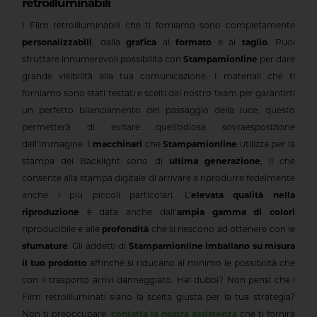
retroilluminabili
I Film retroilluminabili che ti forniamo sono completamente
personalizzabili
, dalla
grafica
al
formato
e al
taglio
. Puoi
sfruttare innumerevoli possibilità con
Stampamionline
per dare
grande visibilità alla tua comunicazione. I materiali che ti
forniamo sono stati testati e scelti dal nostro team per garantirti
un perfetto bilanciamento del passaggio della luce, questo
permetterà di evitare quell'odiosa sovraesposizione
dell’immagine. I
macchinari
che
Stampamionline
utilizza per la
stampa dei Backlight sono di
ultima generazione
, il che
consente alla stampa digitale di arrivare a riprodurre fedelmente
anche i più piccoli particolari. L’
elevata qualità nella
riproduzione
è data anche dall’
ampia gamma di colori
riproducibile e alle
profondità
che si riescono ad ottenere con le
sfumature
. Gli addetti di
Stampamionline
imballano su misura
il tuo prodotto
affinché si riducano al minimo le possibilità che
con il trasporto arrivi danneggiato. Hai dubbi? Non pensi che i
Film retroilluminati siano la scelta giusta per la tua strategia?
Non ti preoccupare,
contatta la nostra assistenza
che ti fornirà